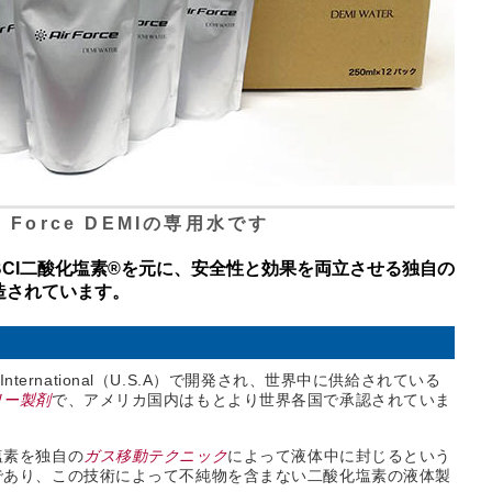
ir Force DEMIの専用水です
CI二酸化塩素®を元に、安全性と効果を両立させる独自の
造されています。
e International（U.S.A）で開発され、世界中に供給されている
リー製剤
で、アメリカ国内はもとより世界各国で承認されていま
塩素を独自の
ガス移動テクニック
によって液体中に封じるという
であり、この技術によって不純物を含まない二酸化塩素の液体製