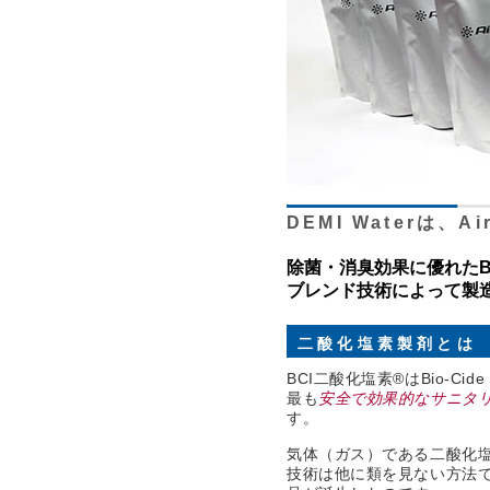
DEMI Waterは、A
除菌・消臭効果に優れたB
ブレンド技術によって製
二酸化塩素製剤とは
BCI二酸化塩素®はBio-Cid
最も
安全で効果的なサニタ
す。
気体（ガス）である二酸化
技術は他に類を見ない方法