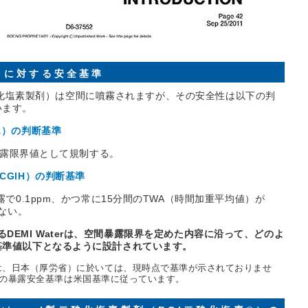
）に対する安全基準
CI二酸化塩素製剤）は空間に噴霧されますが、その安全性は以下の判
います。
A）の判断基準
を暴露限界値として規制する。
CGIH）の判断基準
露で0.1ppm、かつ常に15分間のTWA（時間加重平均値）が
らない。
用されるDEMI Waterは、空間暴露限界を定めた内容に沿って、どのよ
基準値以下となるように設計されています。
は、日本（厚労省）に於いては、現時点で基準が示されておりませ
terの暴露安全基準は米国基準に従っています。