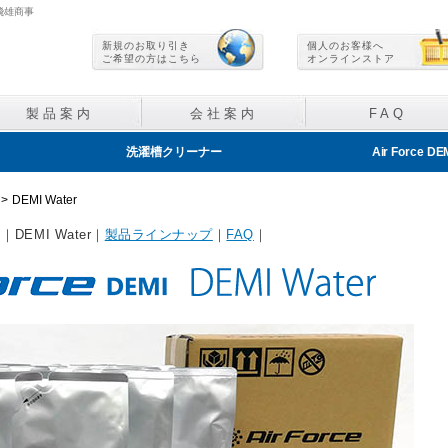
飛雄商事
新規のお取り引き
個人のお客様へ
ご希望の方はこちら
オンラインストア
製品案内
会社案内
FAQ
洗濯槽クリーナー
Air Force DE
アルコール除菌剤
次亜塩素酸
>
DEMI Water
｜DEMI Water｜
製品ラインナップ
｜
FAQ
｜