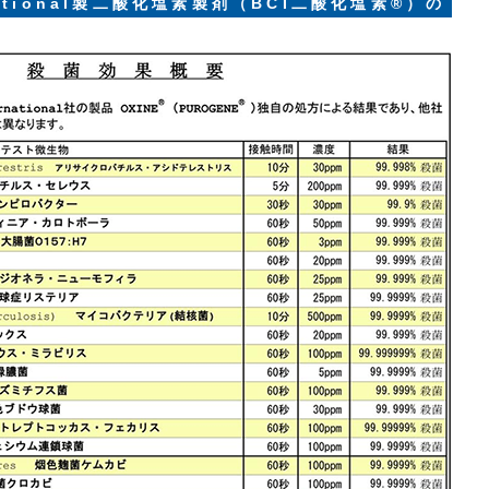
ernational製二酸化塩素製剤（BCI二酸化塩素®）の