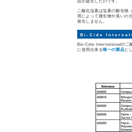
品が誕生したのです。
二酸化塩素は塩素の酸化物（C
用によって微生物や臭いの
発生しません。
Bi-Cide Inte
Bio-Cide Interna
全性
に使用出来る
唯一の製品
と