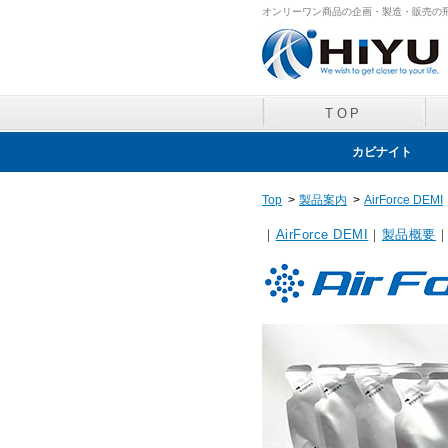
オンリーワン商品の企画・製造・販売の
TOP
カビナイト
分包包装製品
Top
>
製品案内
>
AirForce DEMI
｜
AirForce DEMI
｜
製品概要
｜
ラットバスター