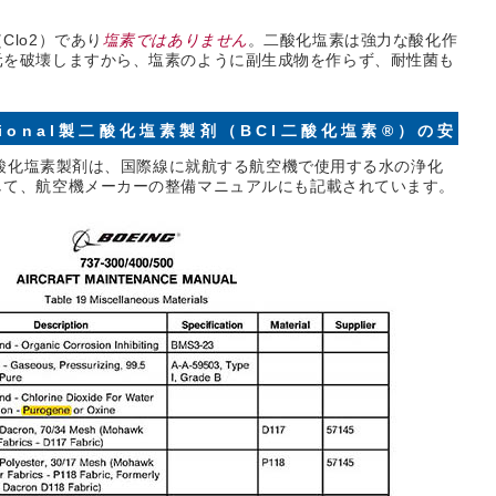
lo2）であり
塩素ではありません
。二酸化塩素は強力な酸化作
元を破壊しますから、塩素のように副生成物を作らず、耐性菌も
rnational製二酸化塩素製剤（BCI二酸化塩素®）の安
tionalの二酸化塩素製剤は、国際線に就航する航空機で使用する水の浄化
して、航空機メーカーの整備マニュアルにも記載されています。