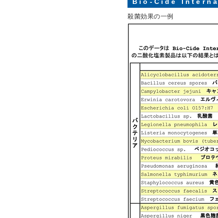
Bio-Cide Int
殺菌効果の一例
殺菌効果