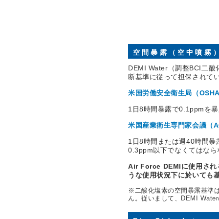
空間暴露（空中噴霧
DEMI Water（調整B
断基準に従って担保されて
米国労働安全衛生局（OSH
1日8時間暴露で0.1ppm
米国産業衛生専門家会議（A
1日8時間または週40時間暴
0.3ppm以下でなくてはな
Air Force DEMIに使
うな使用状況下に於いても
※二酸化塩素の空間暴露基準
ん。従いまして、DEMI Wa